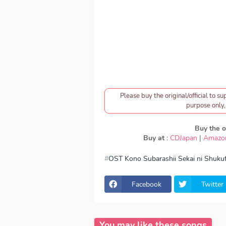
Please buy the original/official to su
purpose only, 
Buy the or
Buy at
:
CDJapan
|
Amazo
OST Kono Subarashii Sekai ni Shuku
download Machico - TOMORROW, dow
wo! - Machico - TOMORROW, Downlo
TOMORROW, lyrics Machico - TOMO
Facebook
Twitter
wo! ED, OST Kono Subarashii Sekai 
TOMORROW mp3, Machico - TOMOR
download mp3 320kbps, Machico -
TOMORROW FULL download Machic
Ending, Season 1, Season 2, Anime 
You may like these songs