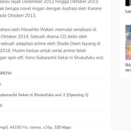
i Narou sejak Desember 2012 hingga Oktober 2013,
tak berupa novel ringan dengan ilustrasi oleh Kurone
Luc
pada Oktober 2013.
rasi oleh Masahito Watari, memulai serialisasi di
Oktober 2014. Sebuah drama CD dirilis oleh
sebuah adaptasi anime oleh Studio Deen tayang di
2016. Musim kedua untuk serial anime telah
an spin-off, Kono Subarashii Sekai ni Shukufuku wo!,
RA
no 
RROW
ver
o
ubarashii Sekai ni Shukufuku wo!
2 (Opening 1)
35
mp3
, 44100 Hz, stereo, s16p,
320 kbps