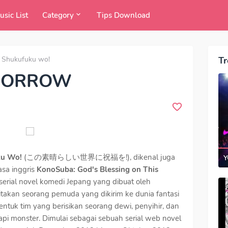
usic List
Category
Tips Download
i Shukufuku wo!
Tr
OMORROW
uku Wo!
(この素晴らしい世界に祝福を!), dikenal juga
Y
sa inggris
KonoSuba: God's Blessing on This
serial novel komedi Jepang yang dibuat oleh
ritakan seorang pemuda yang dikirim ke dunia fantasi
tuk tim yang berisikan seorang dewi, penyihir, dan
pi monster. Dimulai sebagai sebuah serial web novel