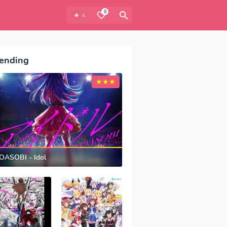
0
ending
OASOBI - Idol