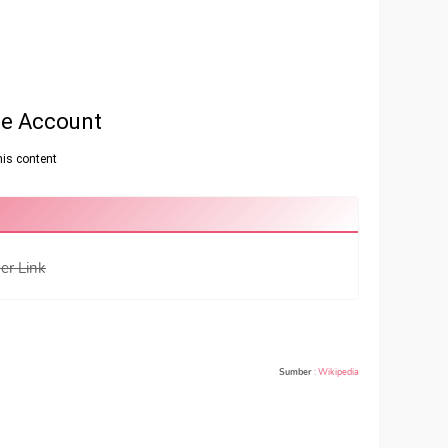
er Link
Sumber
:
Wikipedia