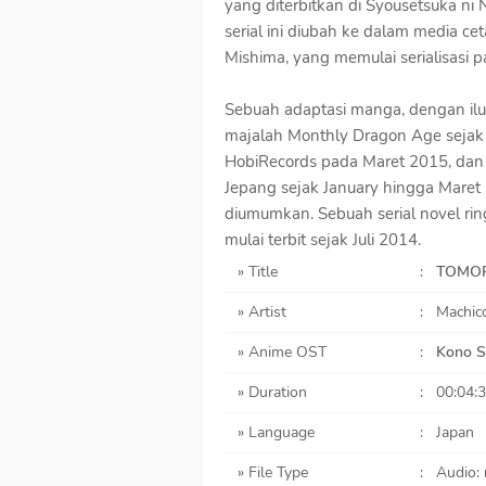
yang diterbitkan di Syousetsuka n
serial ini diubah ke dalam media ce
Mishima, yang memulai serialisasi 
Sebuah adaptasi manga, dengan ilust
majalah Monthly Dragon Age sejak 
HobiRecords pada Maret 2015, dan 
Jepang sejak January hingga Maret 
diumumkan. Sebuah serial novel ring
mulai terbit sejak Juli 2014.
» Title
:
TOMO
» Artist
:
Machic
» Anime OST
:
Kono S
» Duration
:
00:04:
» Language
:
Japan
» File Type
:
Audio: