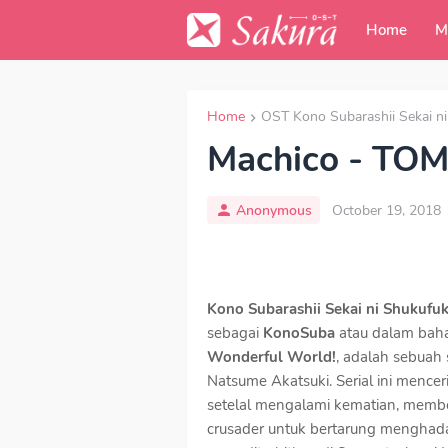
Home
M
Home
OST Kono Subarashii Sekai n
Machico - T
Anonymous
October 19, 2018
Kono Subarashii Sekai ni Shukuf
sebagai
KonoSuba
atau dalam baha
Wonderful World!
, adalah sebuah 
Natsume Akatsuki. Serial ini mence
setelal mengalami kematian, memben
crusader untuk bertarung menghada