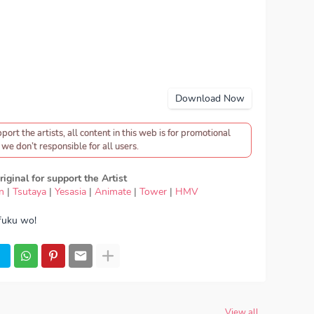
Download Now
pport the artists, all content in this web is for promotional
we don’t responsible for all users.
iginal for support the Artist
n
|
Tsutaya
|
Yesasia
|
Animate
|
Tower
|
HMV
fuku wo!
nload OST Kono Subarashii Sekai ni Shukufuku
ad Lagu Machico - TOMORROW, lirik Machico -
RROW, OST Kono Subarashii Sekai ni Shukufuku
ni Shukufuku wo! OP, download Machico -
ROW full version, Machico - TOMORROW
 TOMORROW MP3, Download Lagu Japan Machico -
o - TOMORROW japan, OP, ED
Episode, Opening,
OST Kono Subarashii Sekai ni Shukufuku wo!
View all