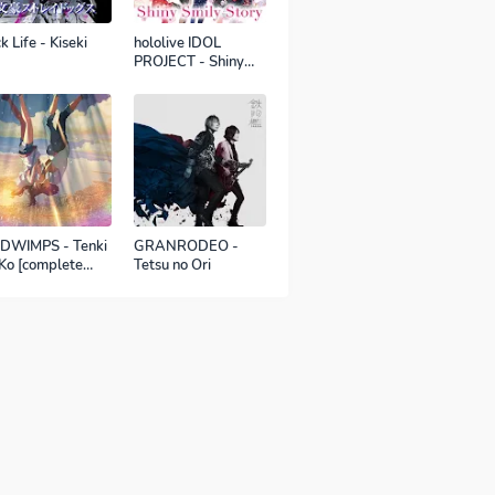
k Life - Kiseki
hololive IDOL
PROJECT - Shiny
Smily Story
DWIMPS - Tenki
GRANRODEO -
Ko [complete
Tetsu no Ori
sion]