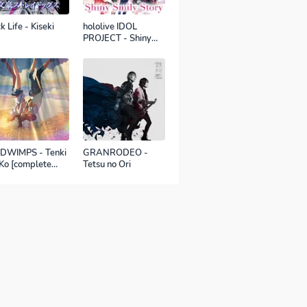
k Life - Kiseki
hololive IDOL
PROJECT - Shiny
Smily Story
DWIMPS - Tenki
GRANRODEO -
Ko [complete
Tetsu no Ori
sion]