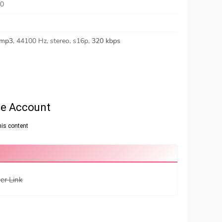
20
mp3
, 44100 Hz, stereo, s16p,
320 kbps
er Link