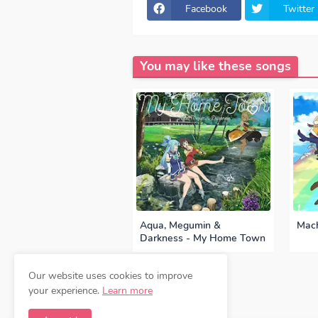
ちに帰りたい), Download Lagu CV. (Se
Facebook
Twitter
い), lirik CV. (Seiyuu) KonoSuba - 
KonoSuba - Ouchi ni Kaeritai (おう
Shukufuku wo! ED, OST Kono Subaras
(Seiyuu) KonoSuba - Ouchi ni Kae
Ouchi ni Kaeritai (おうちに帰りたい) full
You may like these songs
Kaeritai (おうちに帰りたい) download mp
Kaeritai (おうちに帰りたい) MP3, Downlo
Kaeritai (おうちに帰りたい) FULL downloa
うちに帰りたい) japan, OP, ED
Episod
Kono Subarashii Sekai ni Shukufuku
Aqua, Megumin &
Mach
Darkness - My Home Town
Our website uses cookies to improve
Previous
your experience.
Learn more