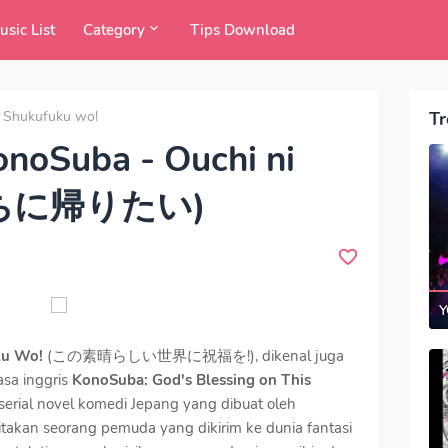
usic List
Category
Tips Download
i Shukufuku wo!
Tr
onoSuba - Ouchi ni
おうちに帰りたい)
Y
uku Wo!
(この素晴らしい世界に祝福を!), dikenal juga
sa inggris
KonoSuba: God's Blessing on This
serial novel komedi Jepang yang dibuat oleh
ritakan seorang pemuda yang dikirim ke dunia fantasi