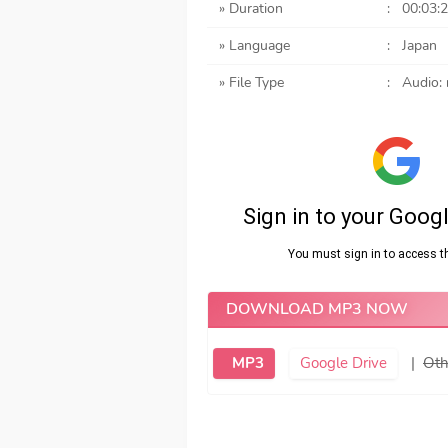
» Duration
:
00:03:
» Language
:
Japan
» File Type
:
Audio:
DOWNLOAD MP3 NOW
MP3
Google Drive
|
Oth