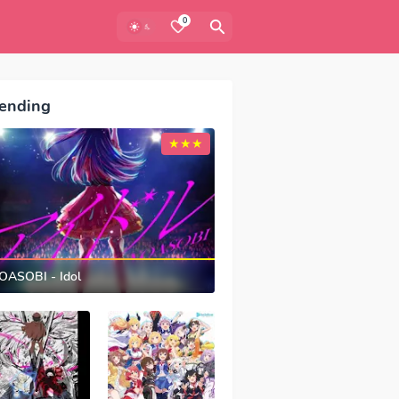
0
ending
OASOBI - Idol