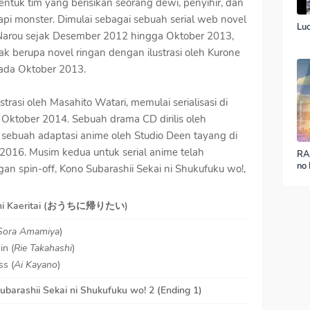
tuk tim yang berisikan seorang dewi, penyihir, dan
pi monster. Dimulai sebagai sebuah serial web novel
Luc
i Narou sejak Desember 2012 hingga Oktober 2013,
tak berupa novel ringan dengan ilustrasi oleh Kurone
pada Oktober 2013.
rasi oleh Masahito Watari, memulai serialisasi di
Oktober 2014. Sebuah drama CD dirilis oleh
sebuah adaptasi anime oleh Studio Deen tayang di
2016. Musim kedua untuk serial anime telah
RA
no 
an spin-off, Kono Subarashii Sekai ni Shukufuku wo!,
ver
 ni Kaeritai (おうちに帰りたい)
Sora Amamiya
)
n (
Rie Takahashi
)
ss (
Ai Kayano
)
ubarashii Sekai ni Shukufuku wo! 2
(Ending 1)