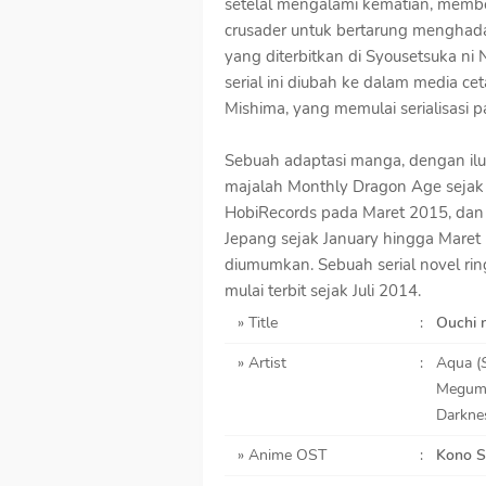
setelal mengalami kematian, memben
crusader untuk bertarung menghada
yang diterbitkan di Syousetsuka n
serial ini diubah ke dalam media ce
Mishima, yang memulai serialisasi 
Sebuah adaptasi manga, dengan ilust
majalah Monthly Dragon Age sejak 
HobiRecords pada Maret 2015, dan 
Jepang sejak January hingga Maret 
diumumkan. Sebuah serial novel ring
mulai terbit sejak Juli 2014.
» Title
:
Ouchi
» Artist
:
Aqua (
Megumi
Darkne
» Anime OST
:
Kono S