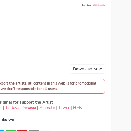
Sumber
:
Wikipedia
Download Now
pport the artists, all content in this web is for promotional
we don’t responsible for all users.
iginal for support the Artist
n
|
Tsutaya
|
Yesasia
|
Animate
|
Tower
|
HMV
fuku wo!
- Ouchi ni Kaeritai (おうちに帰りたい), download OST
wo! - CV. (Seiyuu) KonoSuba - Ouchi ni Kaeritai (おう