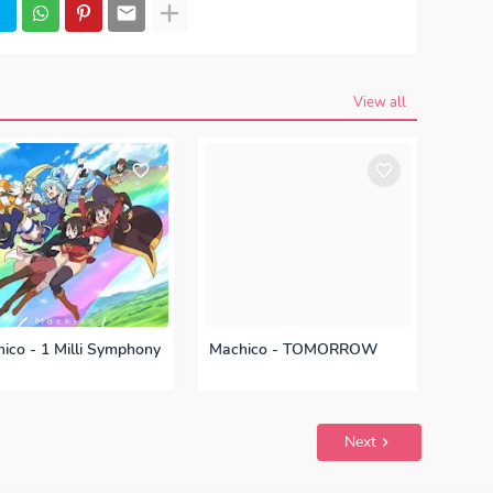
iyuu) KonoSuba - Ouchi ni Kaeritai (おうちに帰りた
Ouchi ni Kaeritai (おうちに帰りたい), lyrics CV. (Seiyuu)
ちに帰りたい), OST Kono Subarashii Sekai ni
hii Sekai ni Shukufuku wo! OP, download CV.
ritai (おうちに帰りたい) mp3, CV. (Seiyuu) KonoSuba -
 version, CV. (Seiyuu) KonoSuba - Ouchi ni
3 320kbps, CV. (Seiyuu) KonoSuba - Ouchi ni
View all
ad Lagu Japan CV. (Seiyuu) KonoSuba - Ouchi ni
d CV. (Seiyuu) KonoSuba - Ouchi ni Kaeritai (お
e, Opening, Ending, Season 1, Season 2, Anime OST
 wo!
ico - 1 Milli Symphony
Machico - TOMORROW
Next