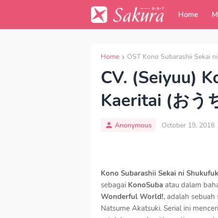
Home
M
Home
OST Kono Subarashii Sekai n
CV. (Seiyuu) K
Kaeritai (
Anonymous
October 19, 2018
Kono Subarashii Sekai ni Shukuf
sebagai
KonoSuba
atau dalam baha
Wonderful World!
, adalah sebuah 
Natsume Akatsuki. Serial ini mence