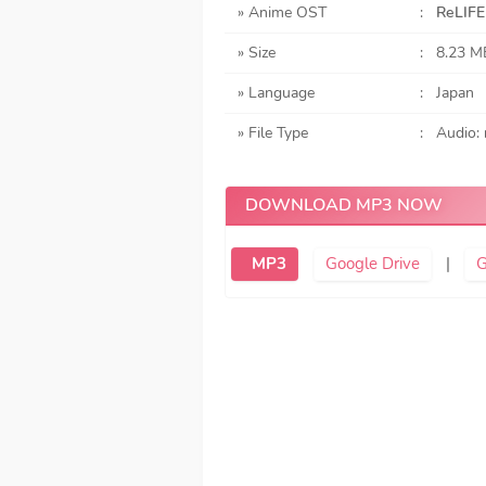
» Anime OST
:
ReLIFE
» Size
:
8.23 M
» Language
:
Japan
» File Type
:
Audio:
DOWNLOAD MP3 NOW
MP3
Google Drive
|
G