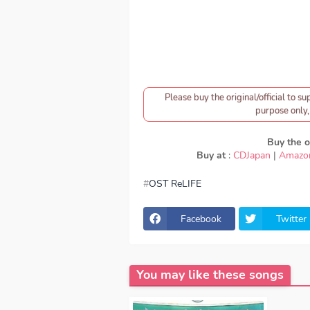
Please buy the original/official to su
purpose only, 
Buy the or
Buy at
:
CDJapan
|
Amazo
OST ReLIFE
download YUI - CHE.R.RY, download
CHE.R.RY, lirik YUI - CHE.R.RY, lyr
download YUI - CHE.R.RY mp3, YUI -
Facebook
Twitter
mp3 320kbps, YUI - CHE.R.RY MP3, 
YUI - CHE.R.RY japan, OP, ED
Episod
ReLIFE
You may like these songs