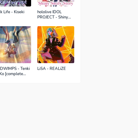
k Life - Kiseki
hololive IDOL
PROJECT - Shiny
Smily Story
DWIMPS - Tenki
LiSA - REALiZE
Ko [complete
sion]