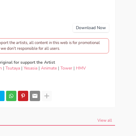
Download Now
pport the artists, all content in this web is for promotional
we don’t responsible for all users.
iginal for support the Artist
n
|
Tsutaya
|
Yesasia
|
Animate
|
Tower
|
HMV
 OST ReLIFE - YUI - CHE.R.RY, Download Lagu YUI -
ics YUI - CHE.R.RY, OST ReLIFE ED, OST ReLIFE OP,
 CHE.R.RY full version, YUI - CHE.R.RY download
Download Lagu Japan YUI - CHE.R.RY FULL download
e, Opening, Ending, Season 1, Season 2, Anime OST
View all