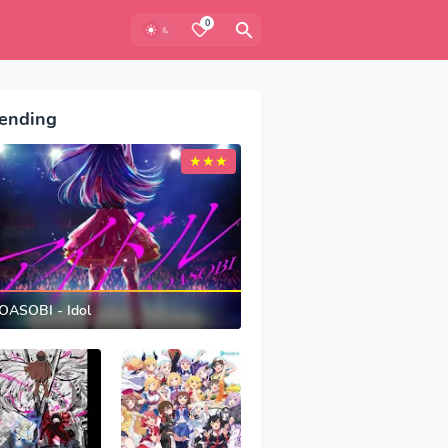
0
ending
OASOBI - Idol