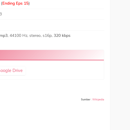
 (
Ending Eps 15
)
B
mp3
, 44100 Hz, stereo, s16p,
320 kbps
oogle Drive
Sumber
:
Wikipedia