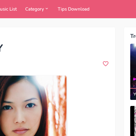
usic List
Category
Tips Download
Tr
Y
Y