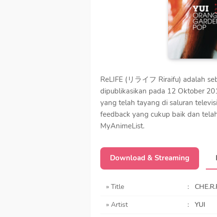
ReLIFE (リライフ Riraifu) adalah seb
dipublikasikan pada 12 Oktober 201
yang telah tayang di saluran televi
feedback yang cukup baik dan telah
MyAnimeList.
Download & Streaming
» Title
:
CHE.R.
» Artist
:
YUI