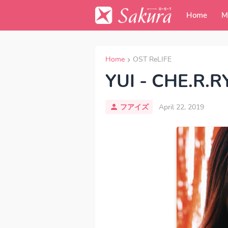
Home
M
Home
OST ReLIFE
YUI - CHE.R.R
フアイズ
April 22, 2019