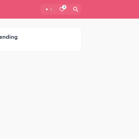
0
ending