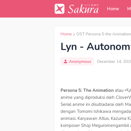
Home
M
Home
OST Persona 5 the Animation
Lyn - Autonom
Anonymous
December 14, 201
Persona 5: The Animation
atau
ペ
anime yang diproduksi oleh CloverW
Serial anime ini disutradarai oleh M
dengan Tomomi Ishikawa mengadapta
animasi. Karyawan Atlus, Kazuma Ka
komposer Shoji Meguromengambil al