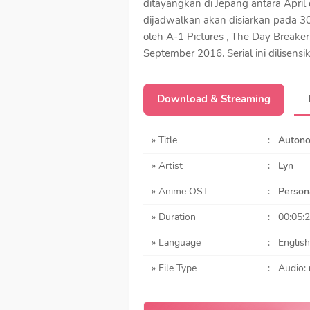
ditayangkan di Jepang antara Apri
dijadwalkan akan disiarkan pada 30 
oleh A-1 Pictures , The Day Breaker
September 2016. Serial ini dilisens
Download & Streaming
» Title
:
Auton
» Artist
:
Lyn
» Anime OST
:
Person
» Duration
:
00:05:
» Language
:
English
» File Type
:
Audio: