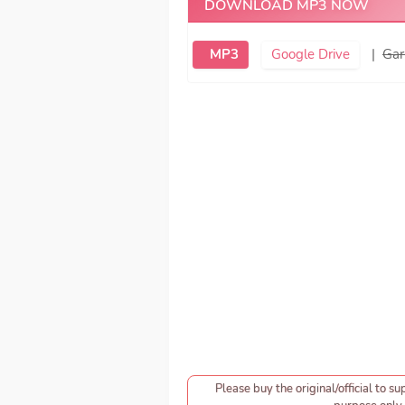
DOWNLOAD MP3 NOW
MP3
Google Drive
|
Gar
Please buy the original/official to su