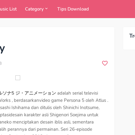
usic List
Category
Tips Download
Tr
y
8
ルソナ5 ジ・アニメーション
adalah serial televisi
orks , berdasarkanvideo game Persona 5 oleh Atlus .
asashi Ishihama dan ditulis oleh Shinichi Inotsume,
sidesain karakter asli Shigenori Soejima untuk
neko menciptakan desain iblis asli, sementara
ih perannya dari permainan. Seri 26-episode