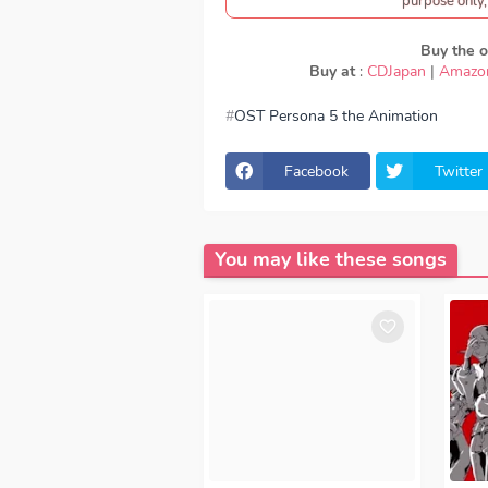
purpose only, 
Buy the or
Buy at
:
CDJapan
|
Amazo
OST Persona 5 the Animation
download Lyn - Autonomy, download 
Download Lagu Lyn - Autonomy, lirik
5 the Animation ED, OST Persona 5 
Facebook
Twitter
- Autonomy full version, Lyn - Aut
Download Lagu Japan Lyn - Autonom
Episode, Opening, Ending, Season 1
You may like these songs