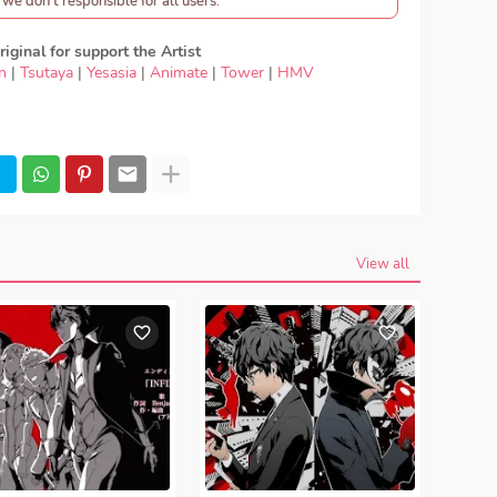
we don’t responsible for all users.
iginal for support the Artist
n
|
Tsutaya
|
Yesasia
|
Animate
|
Tower
|
HMV
OST Persona 5 the Animation - Lyn - Autonomy,
 Lyn - Autonomy, lyrics Lyn - Autonomy, OST Persona
the Animation OP, download Lyn - Autonomy mp3, Lyn
onomy download mp3 320kbps, Lyn - Autonomy MP3,
y FULL download Lyn - Autonomy japan, OP, ED
, Season 2, Anime OST Persona 5 the Animation
View all