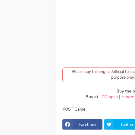
Please buy the original/official to su
purpose only, 
Buy the or
Buy at
:
CDJapan
|
Amazo
OST Game
download Charice - New World, do
Lagu Charice - New World, lirik Cha
Game ED, OST Game OP, download Ch
Facebook
Twitter
version, Charice - New World down
Download Lagu Japan Charice - New