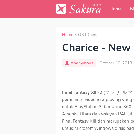
Home
M
Home
OST Game
Charice - New
Anonymous
October 10, 2018
Final Fantasy XIII-2
(フ ァ ナ ル フ ァ 
permainan video role-playing yang
untuk PlayStation 3 dan Xbox 360. 
Amerika Utara dan wilayah PAL , it
Final Fantasy XIII dan merupakan ba
untuk Microsoft Windows dirilis pa