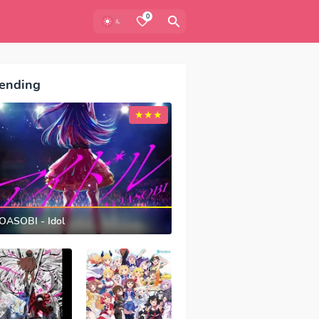
0
ending
OASOBI - Idol