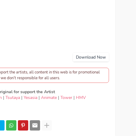
Download Now
pport the artists, all content in this web is for promotional
we don’t responsible for all users.
iginal for support the Artist
n
|
Tsutaya
|
Yesasia
|
Animate
|
Tower
|
HMV
wnload OST Game - Charice - New World, Download
rice - New World, lyrics Charice - New World, OST
arice - New World mp3, Charice - New World full
load mp3 320kbps, Charice - New World MP3,
 World FULL download Charice - New World japan,