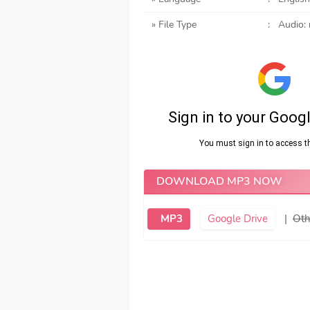
» File Type
:
Audio:
DOWNLOAD MP3 NOW
MP3
Google Drive
|
Oth