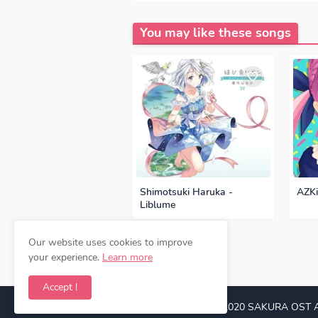
OP, ED
Episode, Opening, Ending, S
You may like these songs
Shimotsuki Haruka -
AZKi
Liblume
Our website uses cookies to improve
Previous
your experience.
Learn more
Accept !
Copyright © 2017 -
2020
SAKURA OST
A