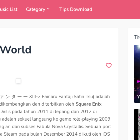
usic List
Category
Tips Download
Tr
 World
ン タ ー ー XIII-2 Fainaru Fantajī Sātīn Tsū) adalah
Y
 dikembangkan dan diterbitkan oleh
Square Enix
Dirilis pada tahun 2011 di Jepang dan 2012 di
u adalah sekuel langsung ke game role-playing 2009
gian dari subses Fabula Nova Crystallis. Sebuah port
da Steam pada bulan Desember 2014 diikuti oleh iOS