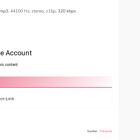
mp3
, 44100 Hz, stereo, s16p,
320 kbps
er Link
Sumber
:
Wikipedia