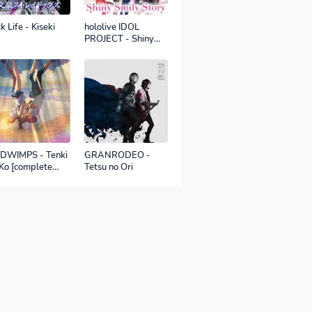
k Life - Kiseki
hololive IDOL
PROJECT - Shiny
Smily Story
DWIMPS - Tenki
GRANRODEO -
Ko [complete
Tetsu no Ori
sion]