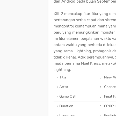
dan Android pada bulan September
XIII-2 mencakup fitur-fitur yang di
pertarungan serba cepat dan siste
mengontrol kemampuan mana yang 
baru yang memungkinkan monster 
Ini fitur elemen perjalanan waktu
antara waktu yang berbeda di loka
yang sama. Lightning, protagonis d
tidak dikenal. Adik perempuannya, 
muda bernama Noel Kreiss, melaku
Lightning.
» Title
:
New W
» Artist
:
Charice
» Game OST
:
Final F
» Duration
:
00:06:
» Language
:
English