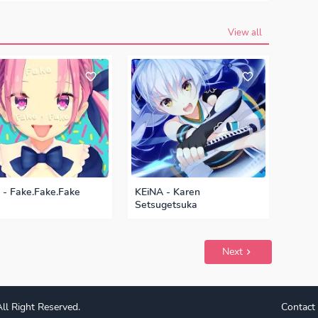
eason 1, Season 2, Anime OST Game
View all
 - Fake.Fake.Fake
KEiNA - Karen
Setsugetsuka
Next
ll Right Reserved.
Contact